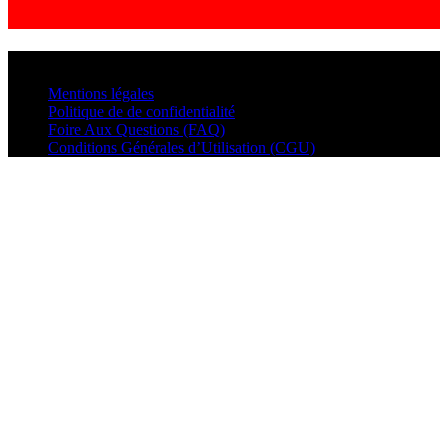
© VisualMusic - 2026
Mentions légales
Politique de de confidentialité
Foire Aux Questions (FAQ)
Conditions Générales d’Utilisation (CGU)