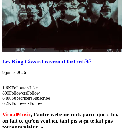
Les King Gizzard raveront fort cet été
9 juillet 2026
1.6K
Followers
Like
800
Followers
Follow
6.8K
Subscribers
Subscribe
6.2K
Followers
Follow
VisualMusic
, l’autre webzine rock parce que « ho,
on fait ce qu’on veut ici, tant pis si ça te fait pas
toujours plaisir. »