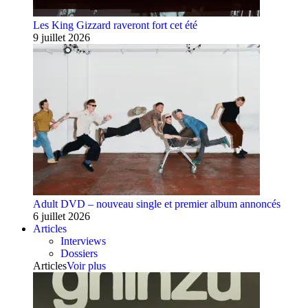
Les King Gizzard raveront fort cet été
9 juillet 2026
Adult DVD – nouveau single et premier album annoncés
6 juillet 2026
Articles
Interviews
Dossiers
Articles
Voir plus