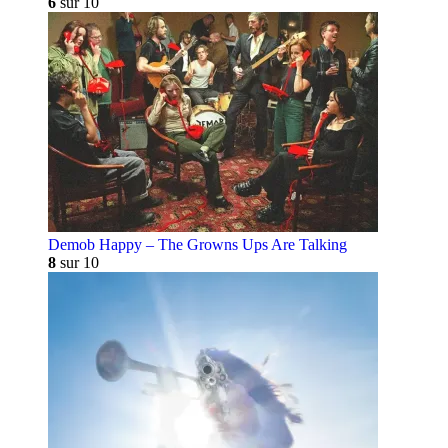
6
sur 10
Demob Happy – The Growns Ups Are Talking
8
sur 10