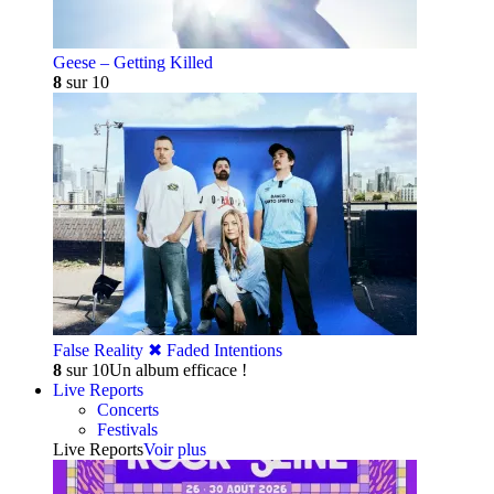
Geese – Getting Killed
8
sur 10
False Reality ✖︎ Faded Intentions
8
sur 10
Un album efficace !
Live Reports
Concerts
Festivals
Live Reports
Voir plus