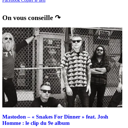
Facebook
Copier le lien
On vous conseille ↷
Mastodon – « Snakes For Dinner » feat. Josh
Homme : le clip du 9e album