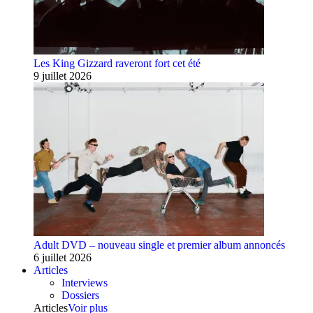
Les King Gizzard raveront fort cet été
9 juillet 2026
Adult DVD – nouveau single et premier album annoncés
6 juillet 2026
Articles
Interviews
Dossiers
Articles
Voir plus