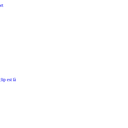
rt
ip est là