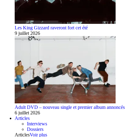
Les King Gizzard raveront fort cet été
9 juillet 2026
Adult DVD – nouveau single et premier album annoncés
6 juillet 2026
Articles
Interviews
Dossiers
Articles
Voir plus