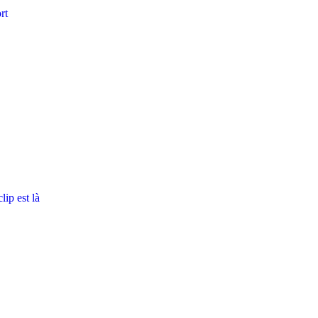
rt
ip est là