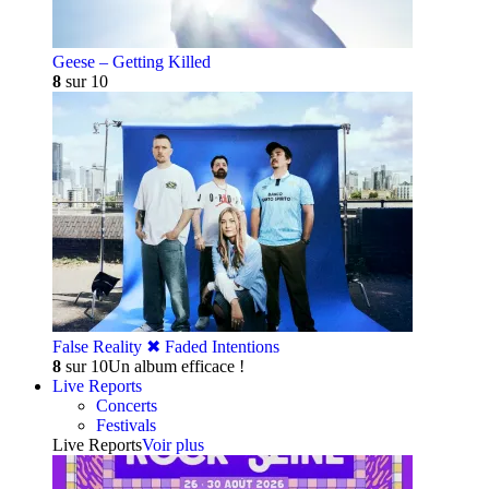
Geese – Getting Killed
8
sur 10
False Reality ✖︎ Faded Intentions
8
sur 10
Un album efficace !
Live Reports
Concerts
Festivals
Live Reports
Voir plus