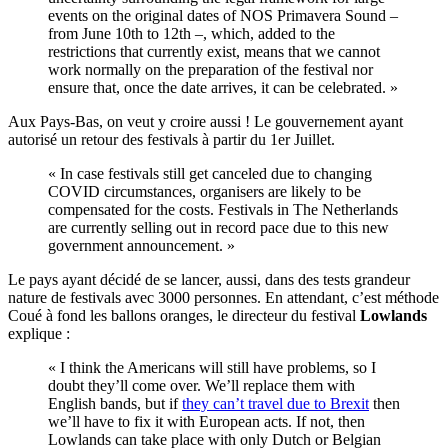
events on the original dates of NOS Primavera Sound –
from June 10th to 12th –, which, added to the
restrictions that currently exist, means that we cannot
work normally on the preparation of the festival nor
ensure that, once the date arrives, it can be celebrated. »
Aux Pays-Bas, on veut y croire aussi ! Le gouvernement ayant
autorisé un retour des festivals à partir du 1er Juillet.
« In case festivals still get canceled due to changing
COVID circumstances, organisers are likely to be
compensated for the costs. Festivals in The Netherlands
are currently selling out in record pace due to this new
government announcement. »
Le pays ayant décidé de se lancer, aussi, dans des tests grandeur
nature de festivals avec 3000 personnes. En attendant, c’est méthode
Coué à fond les ballons oranges, le directeur du festival
Lowlands
explique :
« I think the Americans will still have problems, so I
doubt they’ll come over. We’ll replace them with
English bands, but if
they can’t travel due to Brexit
then
we’ll have to fix it with European acts. If not, then
Lowlands can take place with only Dutch or Belgian