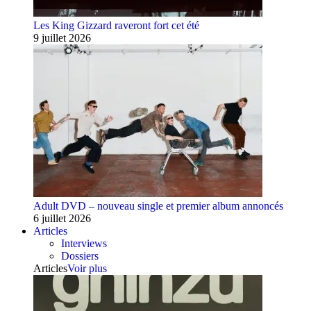
Les King Gizzard raveront fort cet été
9 juillet 2026
Adult DVD – nouveau single et premier album annoncés
6 juillet 2026
Articles
Interviews
Dossiers
Articles
Voir plus