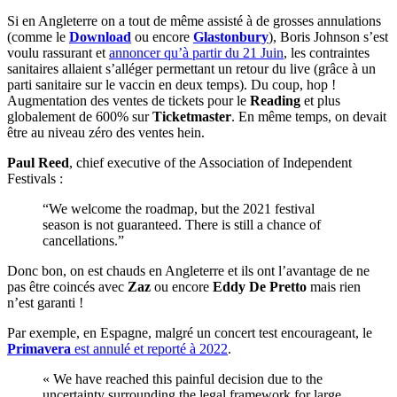
Si en Angleterre on a tout de même assisté à de grosses annulations
(comme le
Download
ou encore
Glastonbury
), Boris Johnson s’est
voulu rassurant et
annoncer qu’à partir du 21 Juin
, les contraintes
sanitaires allaient s’alléger permettant un retour du live (grâce à un
parti sanitaire sur le vaccin en deux temps). Du coup, hop !
Augmentation des ventes de tickets pour le
Reading
et plus
globalement de 600% sur
Ticketmaster
. En même temps, on devait
être au niveau zéro des ventes hein.
Paul Reed
, chief executive of the Association of Independent
Festivals :
“We welcome the roadmap, but the 2021 festival
season is not guaranteed. There is still a chance of
cancellations.”
Donc bon, on est chauds en Angleterre et ils ont l’avantage de ne
pas être coincés avec
Zaz
ou encore
Eddy De Pretto
mais rien
n’est garanti !
Par exemple, en Espagne, malgré un concert test encourageant, le
Primavera
est annulé et reporté à 2022
.
« We have reached this painful decision due to the
uncertainty surrounding the legal framework for large