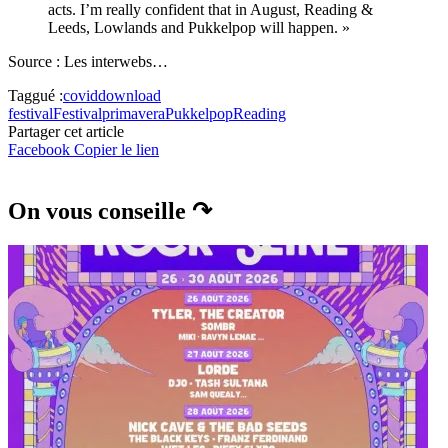
acts. I’m really confident that in August, Reading &
Leeds, Lowlands and Pukkelpop will happen. »
Source : Les interwebs…
Taggué :
covid
download
festival
Festival
primavera
Pukkelpop
Reading
Partager cet article
Facebook
Copier le lien
On vous conseille ↷