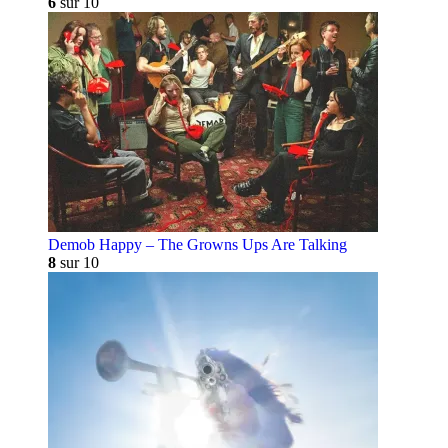
6
sur 10
Demob Happy – The Growns Ups Are Talking
8
sur 10