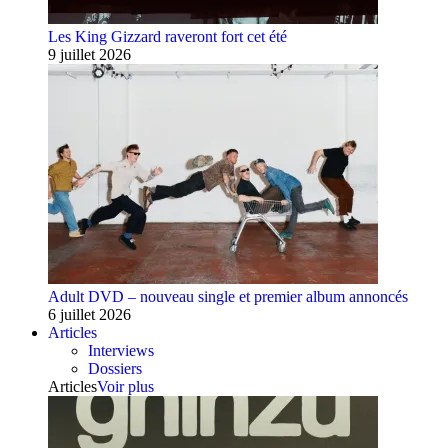
Les King Gizzard raveront fort cet été
9 juillet 2026
Adult DVD – nouveau single et premier album annoncés
6 juillet 2026
Articles
Interviews
Dossiers
Articles
Voir plus