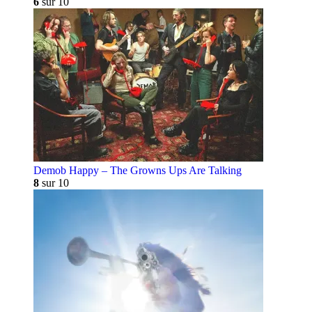
6
sur 10
Demob Happy – The Growns Ups Are Talking
8
sur 10