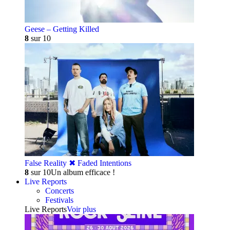
Geese – Getting Killed
8
sur 10
False Reality ✖︎ Faded Intentions
8
sur 10
Un album efficace !
Live Reports
Concerts
Festivals
Live Reports
Voir plus