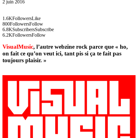
2 juin 2016
1.6K
Followers
Like
800
Followers
Follow
6.8K
Subscribers
Subscribe
6.2K
Followers
Follow
VisualMusic
, l’autre webzine rock parce que « ho,
on fait ce qu’on veut ici, tant pis si ça te fait pas
toujours plaisir. »