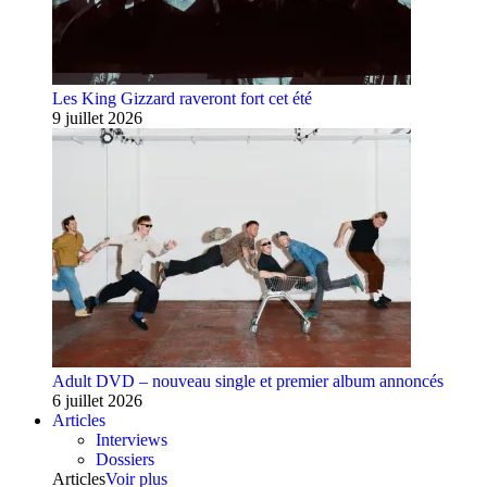
Les King Gizzard raveront fort cet été
9 juillet 2026
Adult DVD – nouveau single et premier album annoncés
6 juillet 2026
Articles
Interviews
Dossiers
Articles
Voir plus