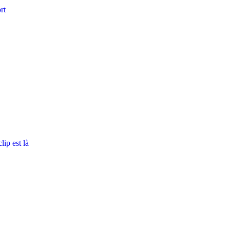
rt
ip est là