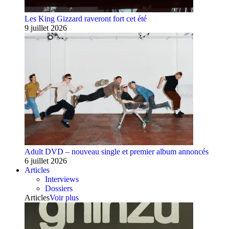
Les King Gizzard raveront fort cet été
9 juillet 2026
Adult DVD – nouveau single et premier album annoncés
6 juillet 2026
Articles
Interviews
Dossiers
Articles
Voir plus