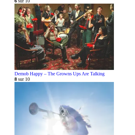
6
sur 10
Demob Happy – The Growns Ups Are Talking
8
sur 10