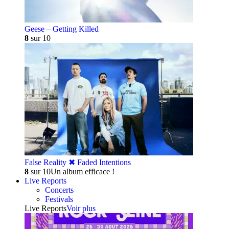
Geese – Getting Killed
8
sur 10
False Reality ✖︎ Faded Intentions
8
sur 10
Un album efficace !
Live Reports
Concerts
Festivals
Live Reports
Voir plus