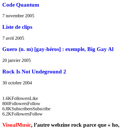
Code Quantum
7 novembre 2005
Liste de clips
7 avril 2005
Guero (n. m) [gay-héros] : exemple, Big Gay Al
20 janvier 2005
Rock Is Not Undeground 2
30 octobre 2004
1.6K
Followers
Like
800
Followers
Follow
6.8K
Subscribers
Subscribe
6.2K
Followers
Follow
VisualMusic
, l’autre webzine rock parce que « ho,