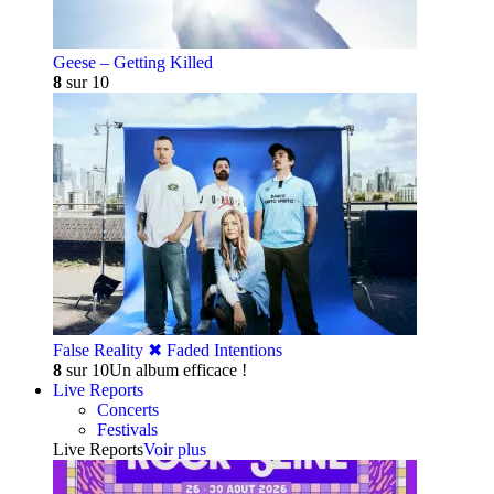
Geese – Getting Killed
8
sur 10
False Reality ✖︎ Faded Intentions
8
sur 10
Un album efficace !
Live Reports
Concerts
Festivals
Live Reports
Voir plus