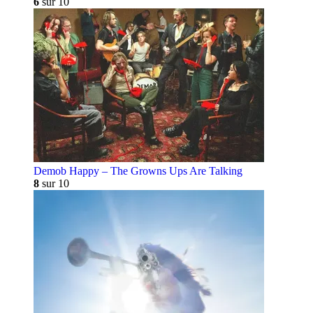
6
sur 10
Demob Happy – The Growns Ups Are Talking
8
sur 10