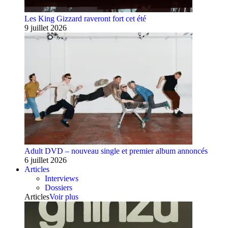
Les King Gizzard raveront fort cet été
9 juillet 2026
Adult DVD – nouveau single et premier album annoncés
6 juillet 2026
Articles
Interviews
Dossiers
Articles
Voir plus