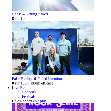
Geese – Getting Killed
8
sur 10
False Reality ✖︎ Faded Intentions
8
sur 10
Un album efficace !
Live Reports
Concerts
Festivals
Live Reports
Voir plus