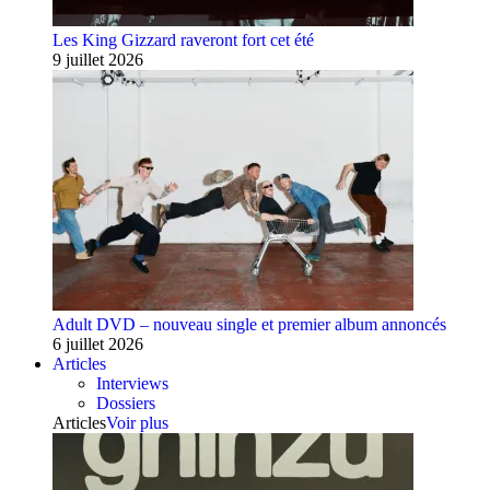
Les King Gizzard raveront fort cet été
9 juillet 2026
Adult DVD – nouveau single et premier album annoncés
6 juillet 2026
Articles
Interviews
Dossiers
Articles
Voir plus