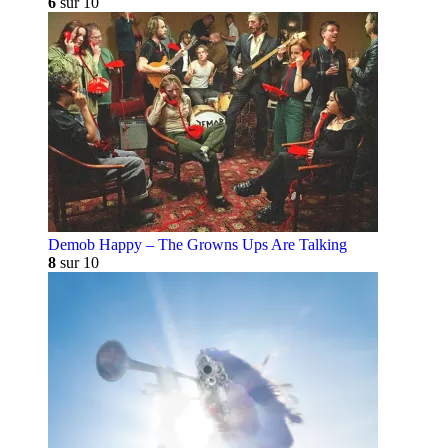
6
sur 10
Demob Happy – The Growns Ups Are Talking
8
sur 10