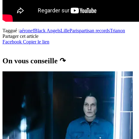
Taggué :
aéronef
Black Angels
Lille
Paris
partisan records
Trianon
Partager cet article
Facebook
Copier le lien
On vous conseille ↷