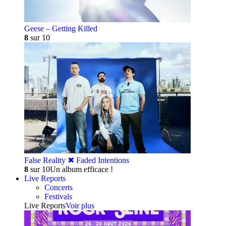
Geese – Getting Killed
8
sur 10
False Reality ✖︎ Faded Intentions
8
sur 10
Un album efficace !
Live Reports
Concerts
Festivals
Live Reports
Voir plus