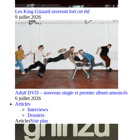
Les King Gizzard raveront fort cet été
9 juillet 2026
Adult DVD – nouveau single et premier album annoncés
6 juillet 2026
Articles
Interviews
Dossiers
Articles
Voir plus