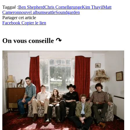
Taggué :
Ben Shepherd
Chris Cornell
grunge
Kim Thayil
Matt
Cameron
nouvel album
seattle
Soundgarden
Partager cet article
Facebook
Copier le lien
On vous conseille ↷