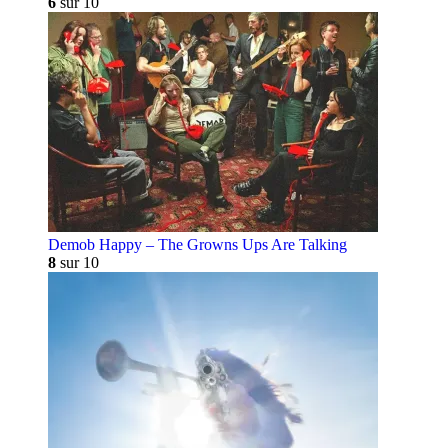
6
sur 10
Demob Happy – The Growns Ups Are Talking
8
sur 10