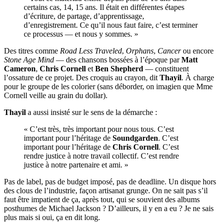
certains cas, 14, 15 ans. Il était en différentes étapes
d’écriture, de partage, d’apprentissage,
d’enregistrement. Ce qu’il nous faut faire, c’est terminer
ce processus — et nous y sommes. »
Des titres comme
Road Less Traveled
,
Orphans
,
Cancer
ou encore
Stone Age Mind
— des chansons bossées à l’époque par
Matt
Cameron
,
Chris Cornell
et
Ben Shepherd
— constituent
l’ossature de ce projet. Des croquis au crayon, dit
Thayil
. À charge
pour le groupe de les colorier (sans déborder, on imagien que Mme
Cornell veille au grain du dollar).
Thayil
a aussi insisté sur le sens de la démarche :
« C’est très, très important pour nous tous. C’est
important pour l’héritage de
Soundgarden
. C’est
important pour l’héritage de
Chris Cornell
. C’est
rendre justice à notre travail collectif. C’est rendre
justice à notre partenaire et ami. »
Pas de label, pas de budget imposé, pas de deadline. Un disque hors
des clous de l’industrie, façon artisanat grunge. On ne sait pas s’il
faut être impatient de ça, après tout, qui se souvient des albums
posthumes de Michael Jackson ? D’ailleurs, il y en a eu ? Je ne sais
plus mais si oui, ça en dit long.