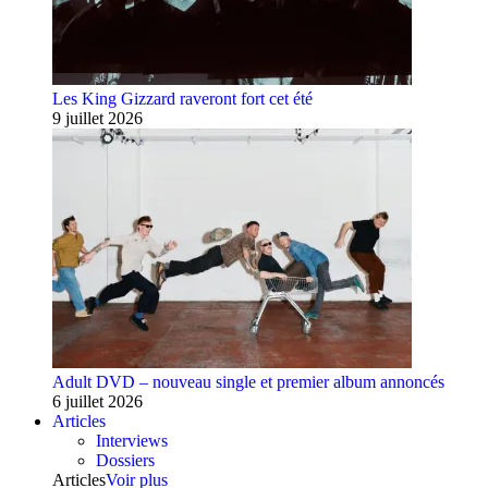
Les King Gizzard raveront fort cet été
9 juillet 2026
Adult DVD – nouveau single et premier album annoncés
6 juillet 2026
Articles
Interviews
Dossiers
Articles
Voir plus