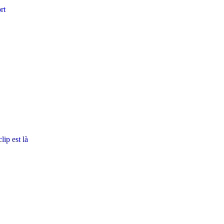
rt
ip est là