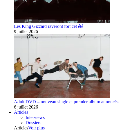
Les King Gizzard raveront fort cet été
9 juillet 2026
Adult DVD – nouveau single et premier album annoncés
6 juillet 2026
Articles
Interviews
Dossiers
Articles
Voir plus