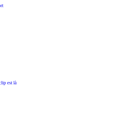
rt
ip est là