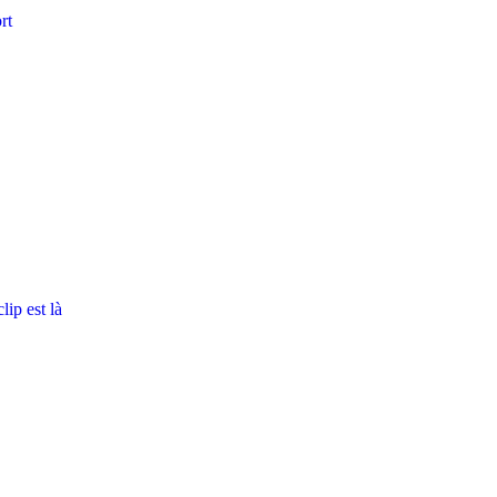
rt
ip est là