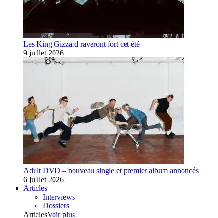
Les King Gizzard raveront fort cet été
9 juillet 2026
Adult DVD – nouveau single et premier album annoncés
6 juillet 2026
Articles
Interviews
Dossiers
Articles
Voir plus