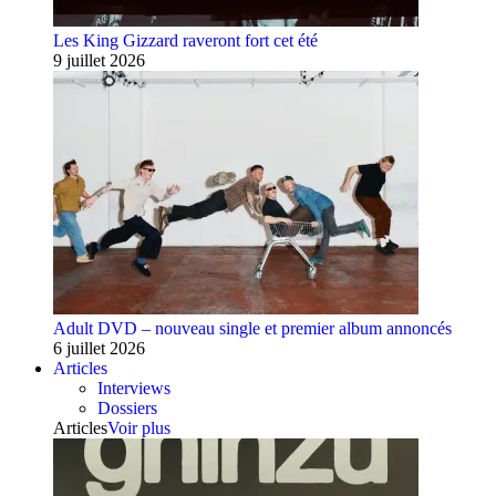
Les King Gizzard raveront fort cet été
9 juillet 2026
Adult DVD – nouveau single et premier album annoncés
6 juillet 2026
Articles
Interviews
Dossiers
Articles
Voir plus