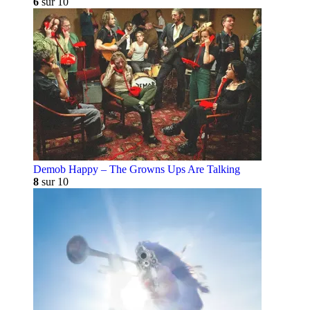
6
sur 10
Demob Happy – The Growns Ups Are Talking
8
sur 10