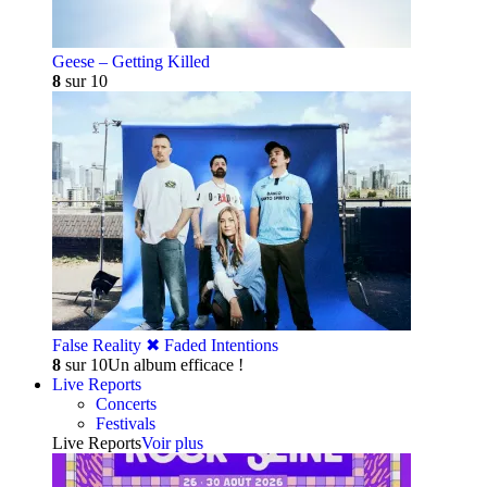
Geese – Getting Killed
8
sur 10
False Reality ✖︎ Faded Intentions
8
sur 10
Un album efficace !
Live Reports
Concerts
Festivals
Live Reports
Voir plus