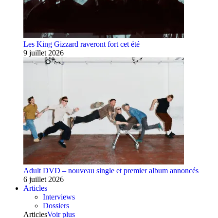
Les King Gizzard raveront fort cet été
9 juillet 2026
Adult DVD – nouveau single et premier album annoncés
6 juillet 2026
Articles
Interviews
Dossiers
Articles
Voir plus