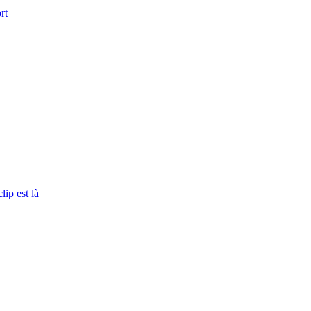
rt
ip est là