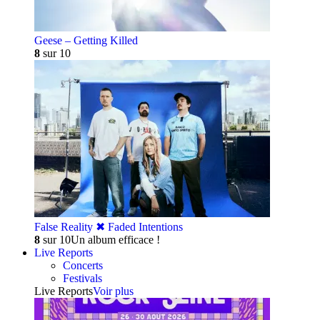
Geese – Getting Killed
8
sur 10
False Reality ✖︎ Faded Intentions
8
sur 10
Un album efficace !
Live Reports
Concerts
Festivals
Live Reports
Voir plus