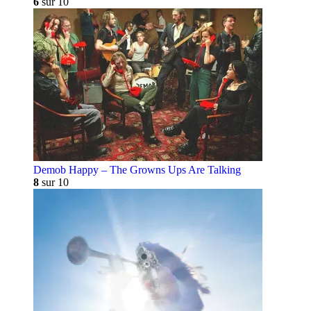
6
sur 10
Demob Happy – The Growns Ups Are Talking
8
sur 10