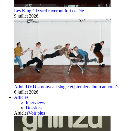
Les King Gizzard raveront fort cet été
9 juillet 2026
Adult DVD – nouveau single et premier album annoncés
6 juillet 2026
Articles
Interviews
Dossiers
Articles
Voir plus