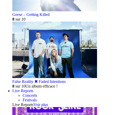
Geese – Getting Killed
8
sur 10
False Reality ✖︎ Faded Intentions
8
sur 10
Un album efficace !
Live Reports
Concerts
Festivals
Live Reports
Voir plus