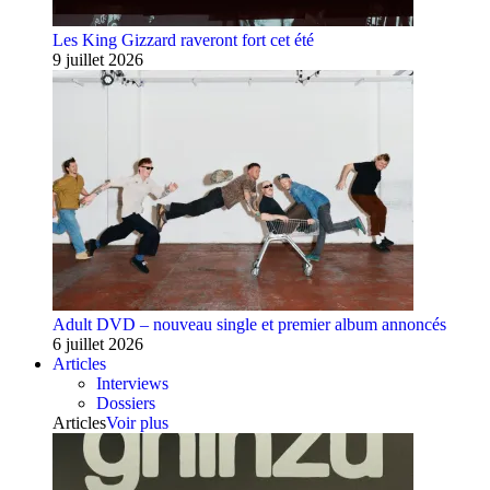
Les King Gizzard raveront fort cet été
9 juillet 2026
Adult DVD – nouveau single et premier album annoncés
6 juillet 2026
Articles
Interviews
Dossiers
Articles
Voir plus