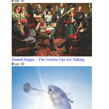
6
sur 10
Demob Happy – The Growns Ups Are Talking
8
sur 10