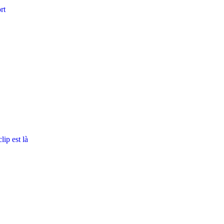
rt
ip est là