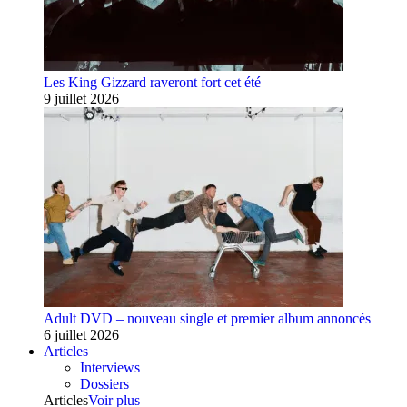
Les King Gizzard raveront fort cet été
9 juillet 2026
Adult DVD – nouveau single et premier album annoncés
6 juillet 2026
Articles
Interviews
Dossiers
Articles
Voir plus