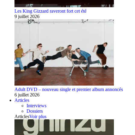
Les King Gizzard raveront fort cet été
9 juillet 2026
Adult DVD – nouveau single et premier album annoncés
6 juillet 2026
Articles
Interviews
Dossiers
Articles
Voir plus