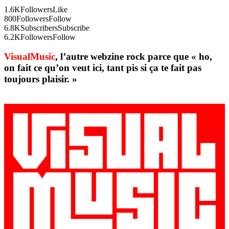
1.6K
Followers
Like
800
Followers
Follow
6.8K
Subscribers
Subscribe
6.2K
Followers
Follow
VisualMusic
, l’autre webzine rock parce que « ho,
on fait ce qu’on veut ici, tant pis si ça te fait pas
toujours plaisir. »