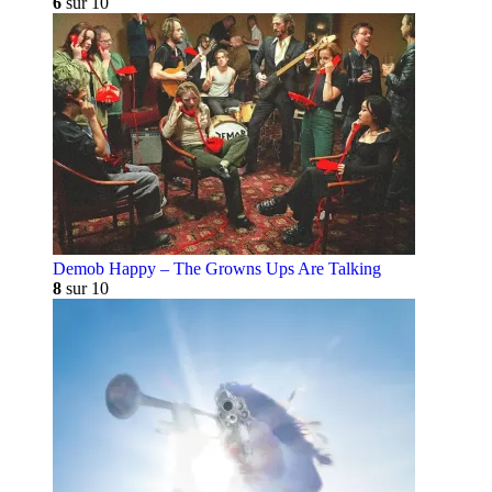
6
sur 10
Demob Happy – The Growns Ups Are Talking
8
sur 10