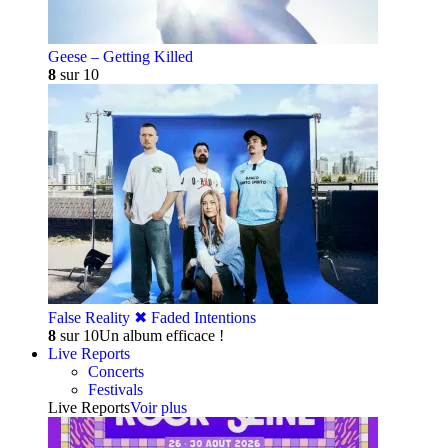
Geese – Getting Killed
8
sur 10
False Reality ✖︎ Faded Intentions
8
sur 10
Un album efficace !
Live Reports
Concerts
Festivals
Live Reports
Voir plus