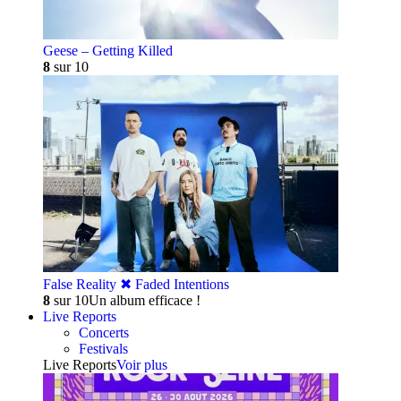
Geese – Getting Killed
8
sur 10
False Reality ✖︎ Faded Intentions
8
sur 10
Un album efficace !
Live Reports
Concerts
Festivals
Live Reports
Voir plus