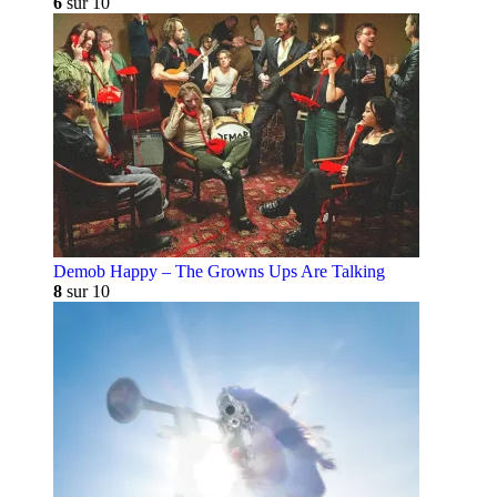
6
sur 10
Demob Happy – The Growns Ups Are Talking
8
sur 10