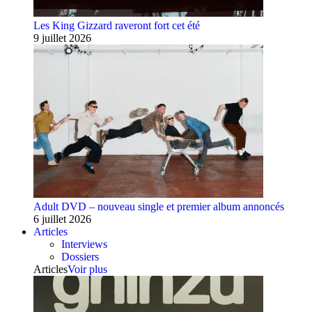
Les King Gizzard raveront fort cet été
9 juillet 2026
Adult DVD – nouveau single et premier album annoncés
6 juillet 2026
Articles
Interviews
Dossiers
Articles
Voir plus