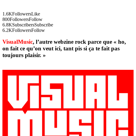
1.6K
Followers
Like
800
Followers
Follow
6.8K
Subscribers
Subscribe
6.2K
Followers
Follow
VisualMusic
, l’autre webzine rock parce que « ho,
on fait ce qu’on veut ici, tant pis si ça te fait pas
toujours plaisir. »