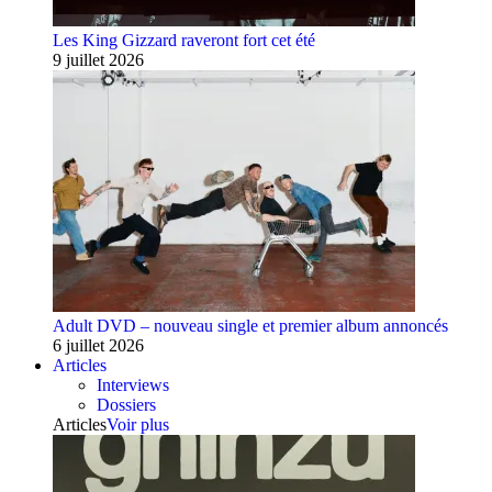
Les King Gizzard raveront fort cet été
9 juillet 2026
Adult DVD – nouveau single et premier album annoncés
6 juillet 2026
Articles
Interviews
Dossiers
Articles
Voir plus