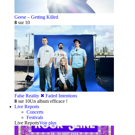
Geese – Getting Killed
8
sur 10
False Reality ✖︎ Faded Intentions
8
sur 10
Un album efficace !
Live Reports
Concerts
Festivals
Live Reports
Voir plus