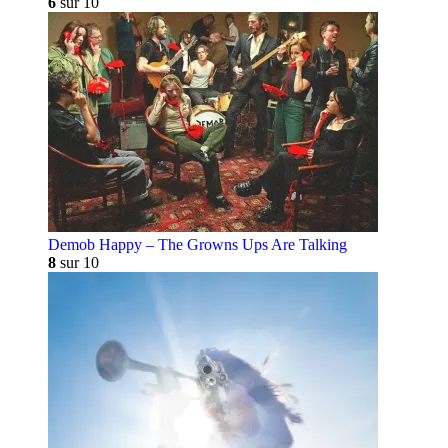
6
sur 10
Demob Happy – The Growns Ups Are Talking
8
sur 10