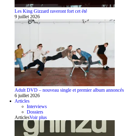
Les King Gizzard raveront fort cet été
9 juillet 2026
Adult DVD – nouveau single et premier album annoncés
6 juillet 2026
Articles
Interviews
Dossiers
Articles
Voir plus