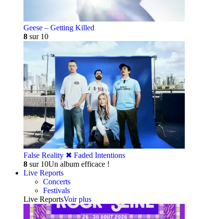
Geese – Getting Killed
8
sur 10
False Reality ✖︎ Faded Intentions
8
sur 10
Un album efficace !
Live Reports
Concerts
Festivals
Live Reports
Voir plus