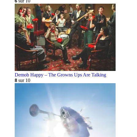
6
sur 10
Demob Happy – The Growns Ups Are Talking
8
sur 10