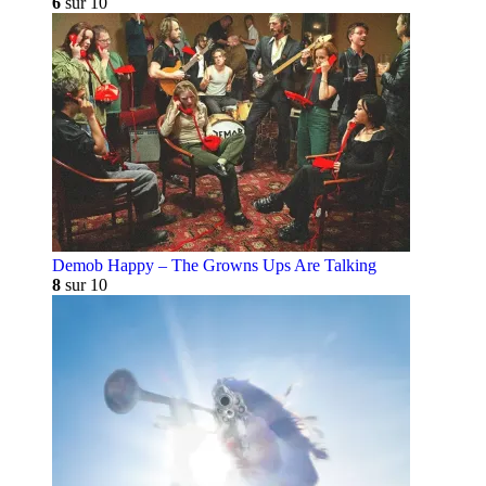
6
sur 10
Demob Happy – The Growns Ups Are Talking
8
sur 10