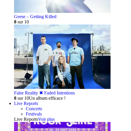
Geese – Getting Killed
8
sur 10
False Reality ✖︎ Faded Intentions
8
sur 10
Un album efficace !
Live Reports
Concerts
Festivals
Live Reports
Voir plus