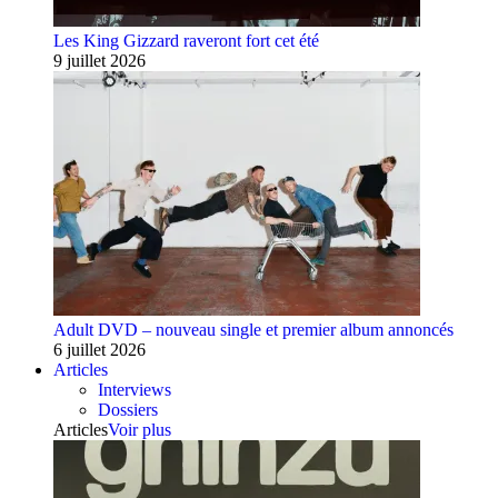
Les King Gizzard raveront fort cet été
9 juillet 2026
Adult DVD – nouveau single et premier album annoncés
6 juillet 2026
Articles
Interviews
Dossiers
Articles
Voir plus