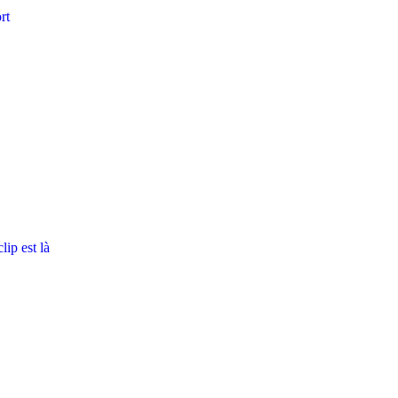
rt
ip est là