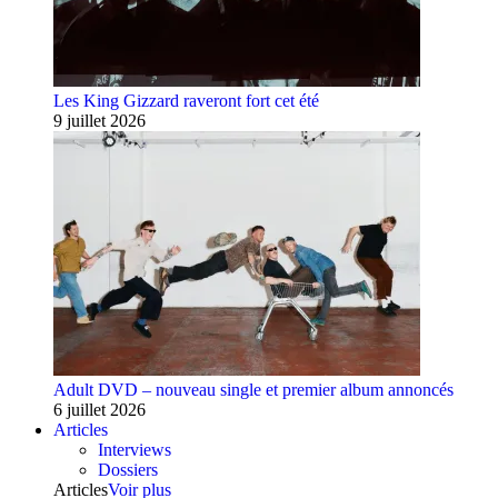
Les King Gizzard raveront fort cet été
9 juillet 2026
Adult DVD – nouveau single et premier album annoncés
6 juillet 2026
Articles
Interviews
Dossiers
Articles
Voir plus