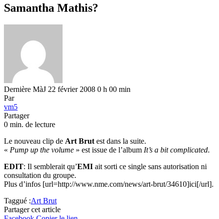
Samantha Mathis?
Dernière MàJ 22 février 2008 0 h 00 min
Par
vm5
Partager
0 min. de lecture
Le nouveau clip de
Art Brut
est dans la suite.
«
Pump up the volume
» est issue de l’album
It’s a bit complicated
.
EDIT
: Il semblerait qu’
EMI
ait sorti ce single sans autorisation ni
consultation du groupe.
Plus d’infos [url=http://www.nme.com/news/art-brut/34610]ici[/url].
Taggué :
Art Brut
Partager cet article
Facebook
Copier le lien