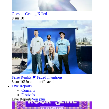
Geese – Getting Killed
8
sur 10
False Reality ✖︎ Faded Intentions
8
sur 10
Un album efficace !
Live Reports
Concerts
Festivals
Live Reports
Voir plus