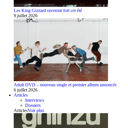
Les King Gizzard raveront fort cet été
9 juillet 2026
Adult DVD – nouveau single et premier album annoncés
6 juillet 2026
Articles
Interviews
Dossiers
Articles
Voir plus