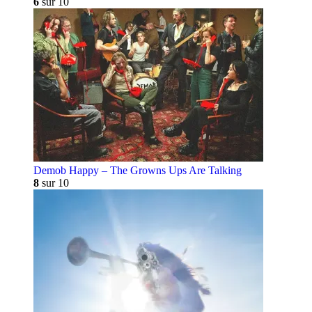
6
sur 10
Demob Happy – The Growns Ups Are Talking
8
sur 10