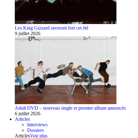
Les King Gizzard raveront fort cet été
9 juillet 2026
Adult DVD – nouveau single et premier album annoncés
6 juillet 2026
Articles
Interviews
Dossiers
Articles
Voir plus