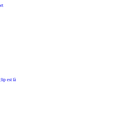
rt
ip est là