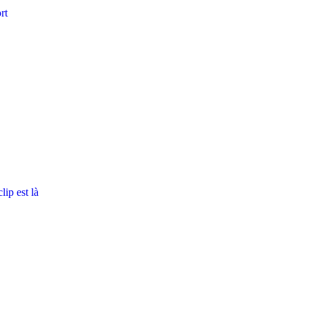
rt
ip est là