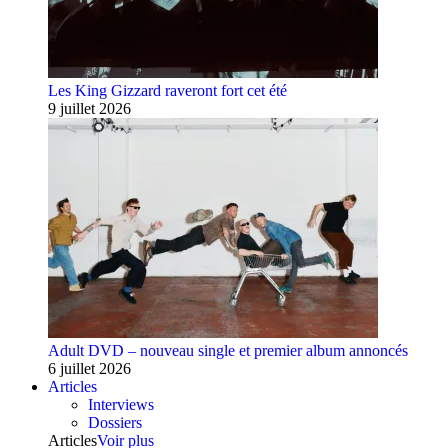
Les King Gizzard raveront fort cet été
9 juillet 2026
Adult DVD – nouveau single et premier album annoncés
6 juillet 2026
Articles
Interviews
Dossiers
Articles
Voir plus