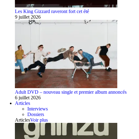
Les King Gizzard raveront fort cet été
9 juillet 2026
Adult DVD – nouveau single et premier album annoncés
6 juillet 2026
Articles
Interviews
Dossiers
Articles
Voir plus