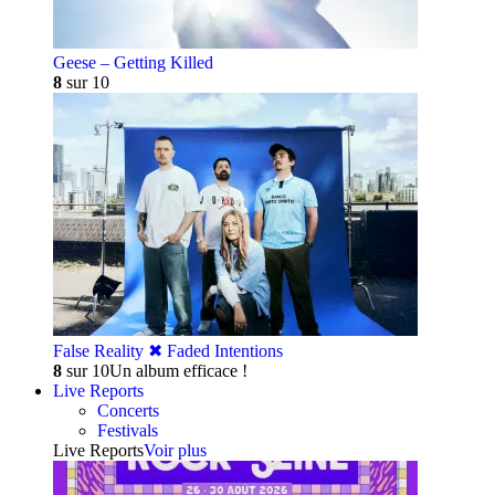
Geese – Getting Killed
8
sur 10
False Reality ✖︎ Faded Intentions
8
sur 10
Un album efficace !
Live Reports
Concerts
Festivals
Live Reports
Voir plus