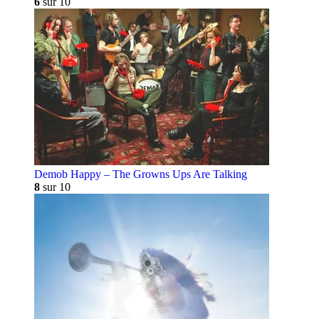
6
sur 10
Demob Happy – The Growns Ups Are Talking
8
sur 10