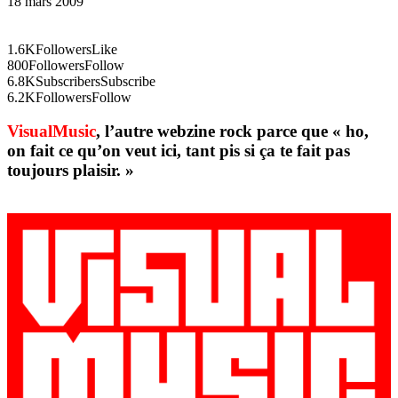
18 mars 2009
1.6K
Followers
Like
800
Followers
Follow
6.8K
Subscribers
Subscribe
6.2K
Followers
Follow
VisualMusic
, l’autre webzine rock parce que « ho,
on fait ce qu’on veut ici, tant pis si ça te fait pas
toujours plaisir. »