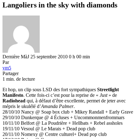
Langoliers in the sky with diamonds
Dernière MàJ 25 septembre 2010 0 h 00 min
Par
vm5
Partager
1 min. de lecture
Et hop, un clip sous LSD des fort sympathiques
Streetlight
Manifesto
. Cette fois-ci c’est pour la reprise de «
Just
» de
Radiohead
qui, à défaut d’être excellente, permet de jeter avec
mépris le ukulélé d’
Amanda Palmer
.
28/10/10 Nancy @ Soap box club + Mikey Randall + Early Grave
29/10/10 Dunkerque @ 4 Écluses + Uncommonmenfrommars
10/11/10 Belfort @ La Poudrière + Hellbats + Rebel assholes
19/11/10 Vesoul @ Le Marais + Dead pop club
20/11/10 Nomexy @ Centre culturel+ Dead pop club