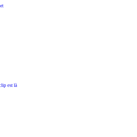
rt
ip est là