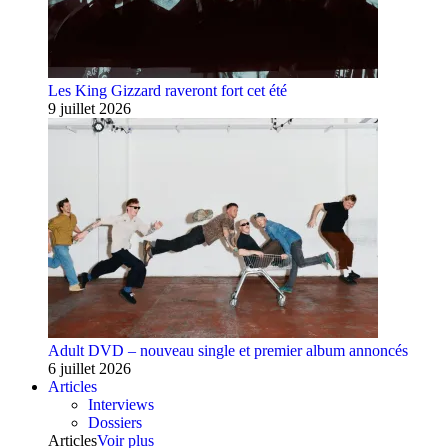
Les King Gizzard raveront fort cet été
9 juillet 2026
Adult DVD – nouveau single et premier album annoncés
6 juillet 2026
Articles
Interviews
Dossiers
Articles
Voir plus