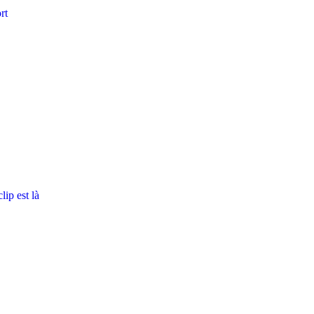
rt
ip est là