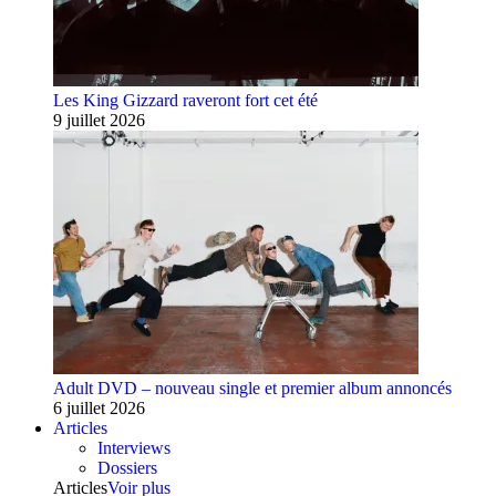
Les King Gizzard raveront fort cet été
9 juillet 2026
Adult DVD – nouveau single et premier album annoncés
6 juillet 2026
Articles
Interviews
Dossiers
Articles
Voir plus