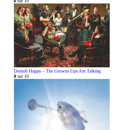
6
sur 10
Demob Happy – The Growns Ups Are Talking
8
sur 10