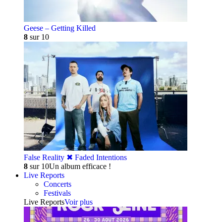
Geese – Getting Killed
8
sur 10
False Reality ✖︎ Faded Intentions
8
sur 10
Un album efficace !
Live Reports
Concerts
Festivals
Live Reports
Voir plus