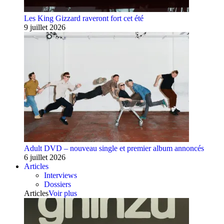
Les King Gizzard raveront fort cet été
9 juillet 2026
Adult DVD – nouveau single et premier album annoncés
6 juillet 2026
Articles
Interviews
Dossiers
Articles
Voir plus