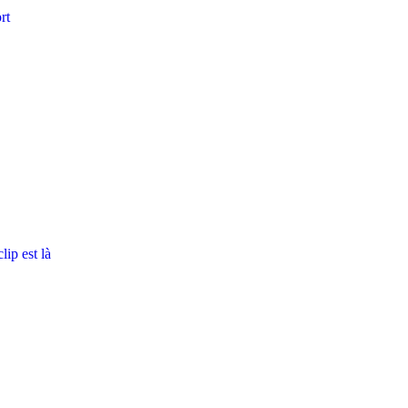
rt
ip est là