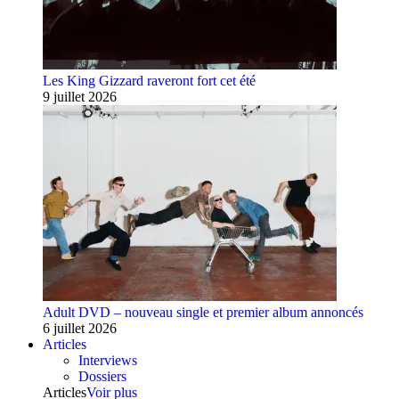
Les King Gizzard raveront fort cet été
9 juillet 2026
Adult DVD – nouveau single et premier album annoncés
6 juillet 2026
Articles
Interviews
Dossiers
Articles
Voir plus