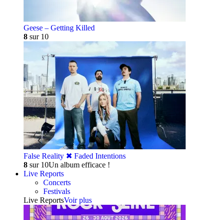
Geese – Getting Killed
8
sur 10
False Reality ✖︎ Faded Intentions
8
sur 10
Un album efficace !
Live Reports
Concerts
Festivals
Live Reports
Voir plus