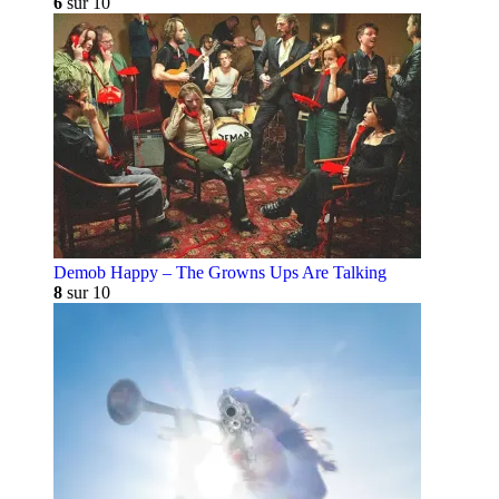
6
sur 10
Demob Happy – The Growns Ups Are Talking
8
sur 10