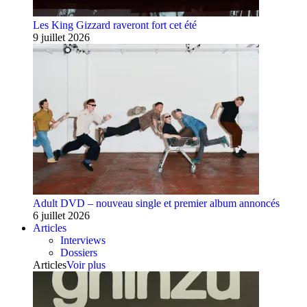
Les King Gizzard raveront fort cet été
9 juillet 2026
Adult DVD – nouveau single et premier album annoncés
6 juillet 2026
Articles
Interviews
Dossiers
Articles
Voir plus