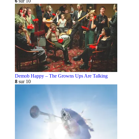
6
sur 10
Demob Happy – The Growns Ups Are Talking
8
sur 10