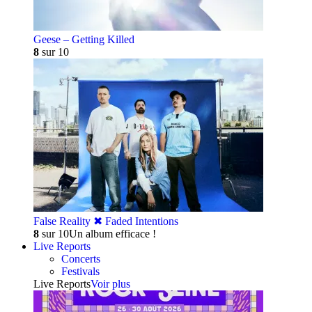
Geese – Getting Killed
8
sur 10
False Reality ✖︎ Faded Intentions
8
sur 10
Un album efficace !
Live Reports
Concerts
Festivals
Live Reports
Voir plus