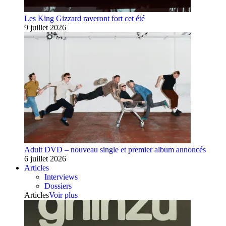
Les King Gizzard raveront fort cet été
9 juillet 2026
Adult DVD – nouveau single et premier album annoncés
6 juillet 2026
Articles
Interviews
Dossiers
Articles
Voir plus