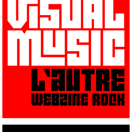
© VisualMusic - 2026