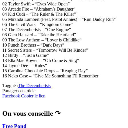
02 Taylor Swift – “Eyes Wide Open”
03 Arcade Fire – “Abraham’s Daughter”
04 Kid Cudi – “The Ruler & The Killer”
05 Miranda Lambert (Feat. Pistol Annies) – “Run Daddy Run”
06 The Civil Wars – “Kingdom Come”
07 The Decemberists – “One Engine”
08 Glen Hansard – “Take the Heartland”
09 The Low Anthem – “Lover is Childlike”
10 Punch Brothers – “Dark Days”
11 Secret Sisters – “Tomorrow Will Be Kinder”
12 Birdy – “Just a Game”
13 Ella Mae Bowen – “Oh Come & Sing”
14 Jayme Dee – “Rules”
15 Carolina Chocolate Drops – “Reaping Day”
16 Neko Case – “Give Me Something I’ll Remember
Taggué :
The Decemberists
Partager cet article
Facebook
Copier le lien
On vous conseille ↷
Free Pond