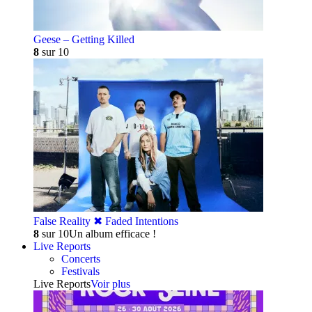
Geese – Getting Killed
8
sur 10
False Reality ✖︎ Faded Intentions
8
sur 10
Un album efficace !
Live Reports
Concerts
Festivals
Live Reports
Voir plus