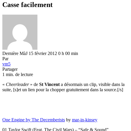
Casse facilement
Dernière MàJ 15 février 2012 0 h 00 min
Par
vm5
Partager
1 min. de lecture
«
Cheerleader
» de
St Vincent
a désormais un clip, visible dans la
suite, [s]et un lien pour la chopper gratuitement dans la source.[/s]
One Engine by The Decemberists
by
mar-in-kinsey
01 Taylor Swift (Feat. The Civil Wars) – “Safe & Sound”