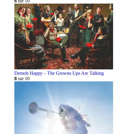
6
sur 10
Demob Happy – The Growns Ups Are Talking
8
sur 10