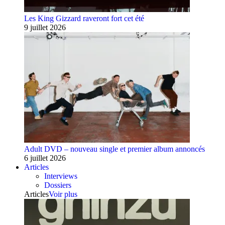
Les King Gizzard raveront fort cet été
9 juillet 2026
Adult DVD – nouveau single et premier album annoncés
6 juillet 2026
Articles
Interviews
Dossiers
Articles
Voir plus