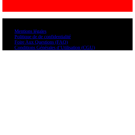
© VisualMusic - 2026
Mentions légales
Politique de de confidentialité
Foire Aux Questions (FAQ)
Conditions Générales d’Utilisation (CGU)