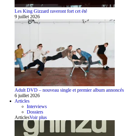
Les King Gizzard raveront fort cet été
9 juillet 2026
Adult DVD – nouveau single et premier album annoncés
6 juillet 2026
Articles
Interviews
Dossiers
Articles
Voir plus