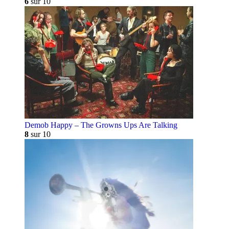
6
sur 10
Demob Happy – The Growns Ups Are Talking
8
sur 10