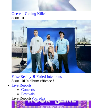
Geese – Getting Killed
8
sur 10
False Reality ✖︎ Faded Intentions
8
sur 10
Un album efficace !
Live Reports
Concerts
Festivals
Live Reports
Voir plus