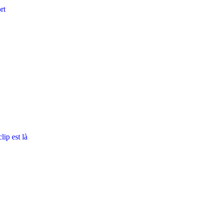
rt
ip est là