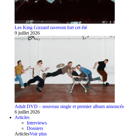
Les King Gizzard raveront fort cet été
9 juillet 2026
Adult DVD – nouveau single et premier album annoncés
6 juillet 2026
Articles
Interviews
Dossiers
Articles
Voir plus