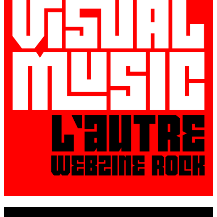
© VisualMusic - 2026