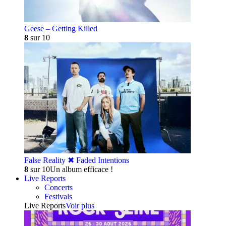
Geese – Getting Killed
8
sur 10
False Reality ✖︎ Faded Intentions
8
sur 10
Un album efficace !
Live Reports
Concerts
Festivals
Live Reports
Voir plus