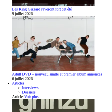
Les King Gizzard raveront fort cet été
9 juillet 2026
Adult DVD – nouveau single et premier album annoncés
6 juillet 2026
Articles
Interviews
Dossiers
Articles
Voir plus