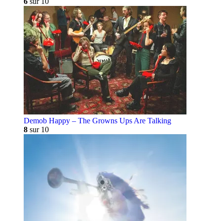
6
sur 10
Demob Happy – The Growns Ups Are Talking
8
sur 10