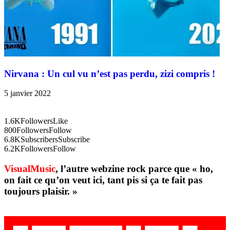
Nirvana : Un cul vu n’est pas perdu, zizi compris !
5 janvier 2022
1.6K
Followers
Like
800
Followers
Follow
6.8K
Subscribers
Subscribe
6.2K
Followers
Follow
VisualMusic
, l’autre webzine rock parce que « ho,
on fait ce qu’on veut ici, tant pis si ça te fait pas
toujours plaisir. »