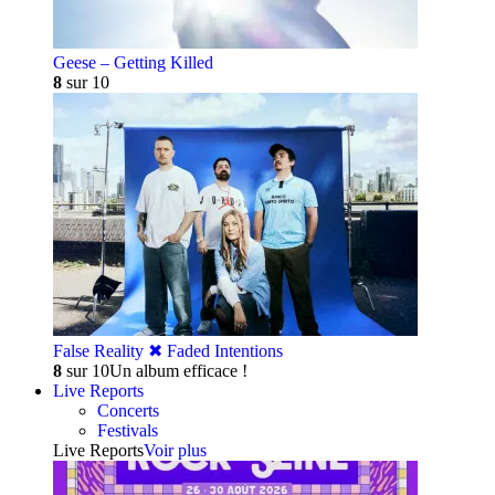
Geese – Getting Killed
8
sur 10
False Reality ✖︎ Faded Intentions
8
sur 10
Un album efficace !
Live Reports
Concerts
Festivals
Live Reports
Voir plus