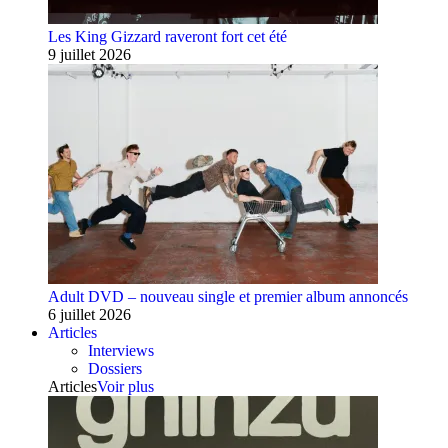
Les King Gizzard raveront fort cet été
9 juillet 2026
Adult DVD – nouveau single et premier album annoncés
6 juillet 2026
Articles
Interviews
Dossiers
Articles
Voir plus