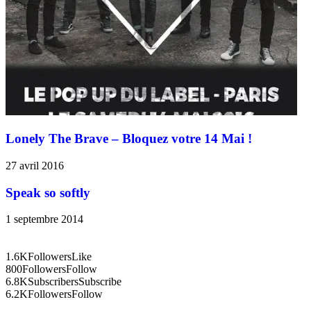
Lonely The Brave – Bloquez votre 14 Mai !
27 avril 2016
Speak so softly
1 septembre 2014
1.6K
Followers
Like
800
Followers
Follow
6.8K
Subscribers
Subscribe
6.2K
Followers
Follow