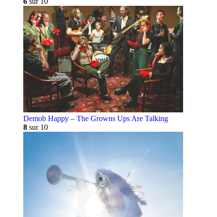
6
sur 10
Demob Happy – The Growns Ups Are Talking
8
sur 10