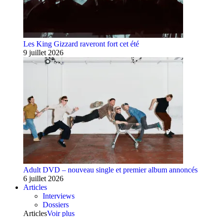
Les King Gizzard raveront fort cet été
9 juillet 2026
Adult DVD – nouveau single et premier album annoncés
6 juillet 2026
Articles
Interviews
Dossiers
Articles
Voir plus