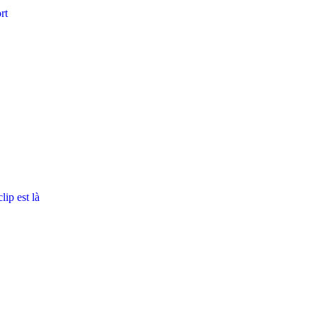
rt
ip est là