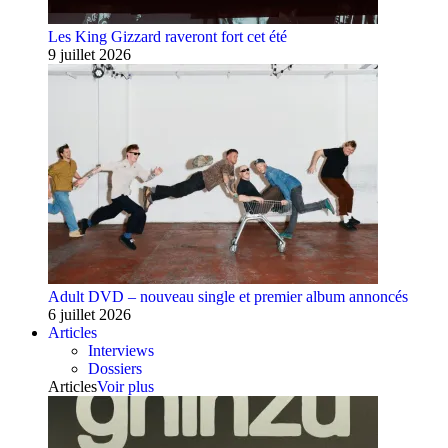
Les King Gizzard raveront fort cet été
9 juillet 2026
Adult DVD – nouveau single et premier album annoncés
6 juillet 2026
Articles
Interviews
Dossiers
Articles
Voir plus