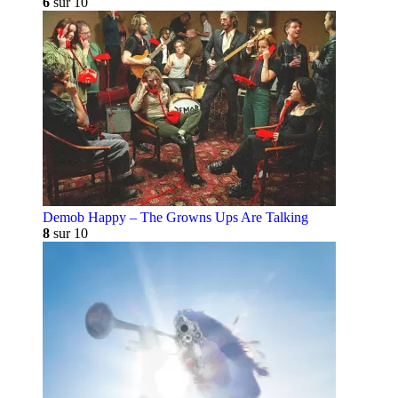
6
sur 10
Demob Happy – The Growns Ups Are Talking
8
sur 10