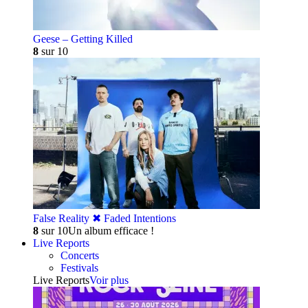
Geese – Getting Killed
8
sur 10
False Reality ✖︎ Faded Intentions
8
sur 10
Un album efficace !
Live Reports
Concerts
Festivals
Live Reports
Voir plus