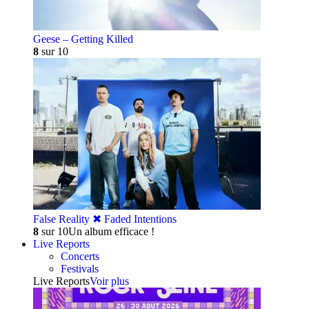
Geese – Getting Killed
8
sur 10
False Reality ✖︎ Faded Intentions
8
sur 10
Un album efficace !
Live Reports
Concerts
Festivals
Live Reports
Voir plus