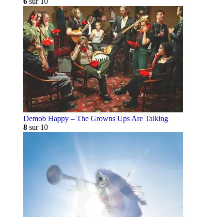
6
sur 10
Demob Happy – The Growns Ups Are Talking
8
sur 10