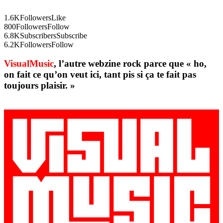
1.6K
Followers
Like
800
Followers
Follow
6.8K
Subscribers
Subscribe
6.2K
Followers
Follow
VisualMusic
, l’autre webzine rock parce que « ho,
on fait ce qu’on veut ici, tant pis si ça te fait pas
toujours plaisir. »