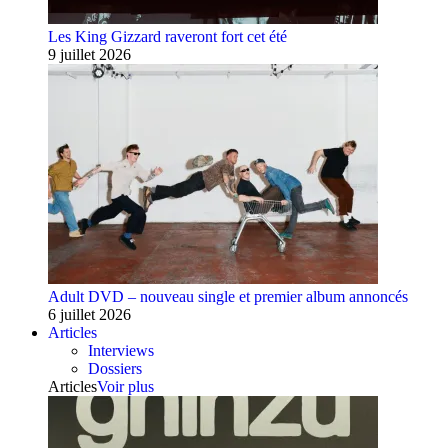
Les King Gizzard raveront fort cet été
9 juillet 2026
Adult DVD – nouveau single et premier album annoncés
6 juillet 2026
Articles
Interviews
Dossiers
Articles
Voir plus