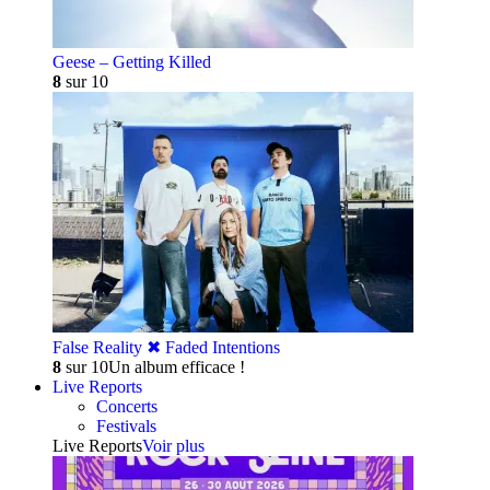
Geese – Getting Killed
8
sur 10
False Reality ✖︎ Faded Intentions
8
sur 10
Un album efficace !
Live Reports
Concerts
Festivals
Live Reports
Voir plus