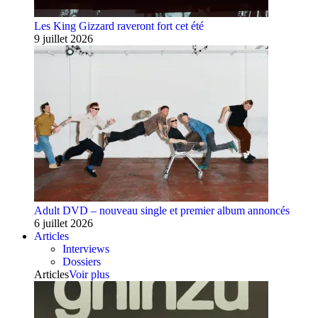
Les King Gizzard raveront fort cet été
9 juillet 2026
Adult DVD – nouveau single et premier album annoncés
6 juillet 2026
Articles
Interviews
Dossiers
Articles
Voir plus