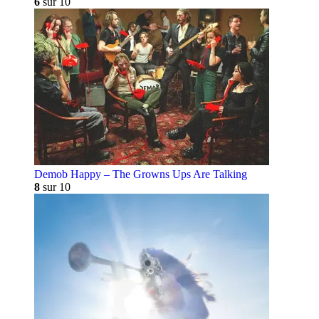
6
sur 10
Demob Happy – The Growns Ups Are Talking
8
sur 10