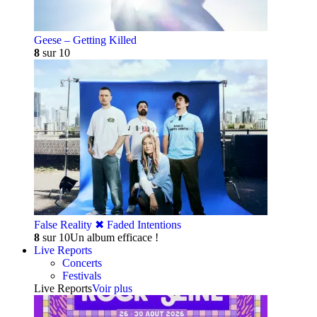
Geese – Getting Killed
8
sur 10
False Reality ✖︎ Faded Intentions
8
sur 10
Un album efficace !
Live Reports
Concerts
Festivals
Live Reports
Voir plus