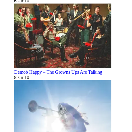
6
sur 10
Demob Happy – The Growns Ups Are Talking
8
sur 10