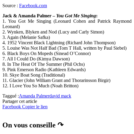
Source :
Facebook.com
Jack & Amanda Palmer –
You Got Me Singing
:
1. You Got Me Singing (Leonard Cohen and Patrick Raymond
Leonard)
2. Wynken, Blyken and Nod (Lucy and Carly Simon)
3. Again (Melanie Safka)
4. 1952 Vincent Black Lightning (Richard John Thompson)
5. Louise Was Not Half Bad (Tom T Hall, written by Paul Siebel)
6. Black Boys On Mopeds (Sinead O’Connor)
7. All I Could Do (Kimya Dawson)
8. In The Heat Of The Summer (Phil Ochs)
9. Pink Emerson Radio (Kathleen Edwards)
10. Skye Boat Song (Traditional)
11. Glacier (John William Grant and Thorarinsson Birgir)
12. I Love You So Much (Noah Britton)
Taggué :
Amanda Palmer
david mack
Partager cet article
Facebook
Copier le lien
On vous conseille ↷