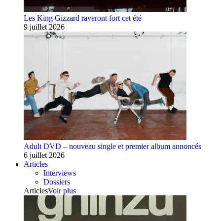
Les King Gizzard raveront fort cet été
9 juillet 2026
Adult DVD – nouveau single et premier album annoncés
6 juillet 2026
Articles
Interviews
Dossiers
Articles
Voir plus