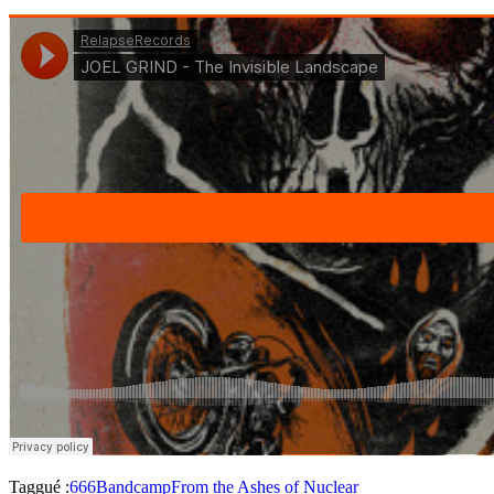
Taggué :
666
Bandcamp
From the Ashes of Nuclear