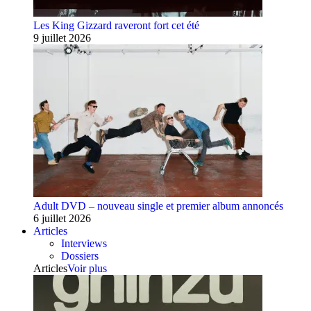
Les King Gizzard raveront fort cet été
9 juillet 2026
Adult DVD – nouveau single et premier album annoncés
6 juillet 2026
Articles
Interviews
Dossiers
Articles
Voir plus