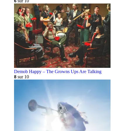
6
sur 10
Demob Happy – The Growns Ups Are Talking
8
sur 10