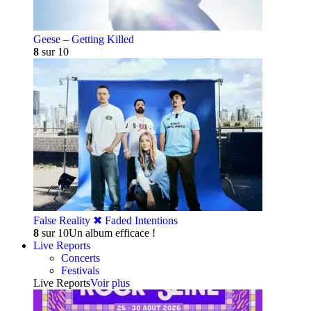
Geese – Getting Killed
8
sur 10
False Reality ✖︎ Faded Intentions
8
sur 10
Un album efficace !
Live Reports
Concerts
Festivals
Live Reports
Voir plus