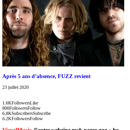
Après 5 ans d’absence, FUZZ revient
23 juillet 2020
1.6K
Followers
Like
800
Followers
Follow
6.8K
Subscribers
Subscribe
6.2K
Followers
Follow
VisualMusic
, l’autre webzine rock parce que « ho,