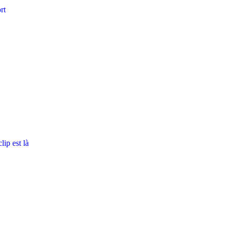
rt
ip est là