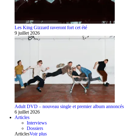
Les King Gizzard raveront fort cet été
9 juillet 2026
Adult DVD – nouveau single et premier album annoncés
6 juillet 2026
Articles
Interviews
Dossiers
Articles
Voir plus