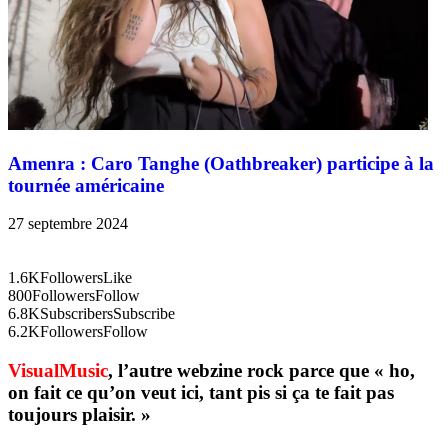
Amenra : Caro Tanghe (Oathbreaker) participe à la
tournée américaine
27 septembre 2024
1.6K
Followers
Like
800
Followers
Follow
6.8K
Subscribers
Subscribe
6.2K
Followers
Follow
VisualMusic
, l’autre webzine rock parce que « ho,
on fait ce qu’on veut ici, tant pis si ça te fait pas
toujours plaisir. »