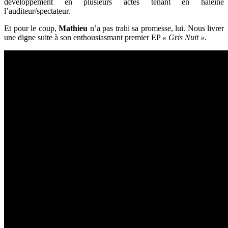
développement en plusieurs actes tenant en haleine
l’auditeur/spectateur.
Et pour le coup,
Mathieu
n’a pas trahi sa promesse, lui. Nous livrer
une digne suite à son enthousiasmant premier EP
« Gris Nuit »
.