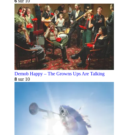
6
sur 10
Demob Happy – The Growns Ups Are Talking
8
sur 10