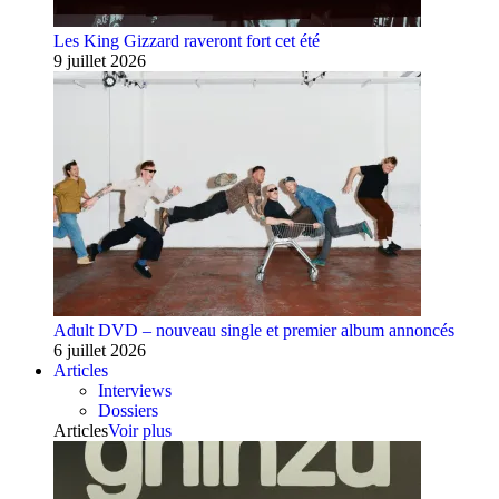
Les King Gizzard raveront fort cet été
9 juillet 2026
Adult DVD – nouveau single et premier album annoncés
6 juillet 2026
Articles
Interviews
Dossiers
Articles
Voir plus