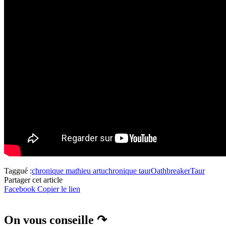
Taggué :
chronique mathieu artu
chronique taur
Oathbreaker
Taur
Partager cet article
Facebook
Copier le lien
On vous conseille ↷