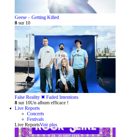
Geese – Getting Killed
8
sur 10
False Reality ✖︎ Faded Intentions
8
sur 10
Un album efficace !
Live Reports
Concerts
Festivals
Live Reports
Voir plus