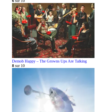
6
sur 10
Demob Happy – The Growns Ups Are Talking
8
sur 10