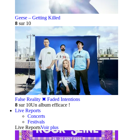
Geese – Getting Killed
8
sur 10
False Reality ✖︎ Faded Intentions
8
sur 10
Un album efficace !
Live Reports
Concerts
Festivals
Live Reports
Voir plus