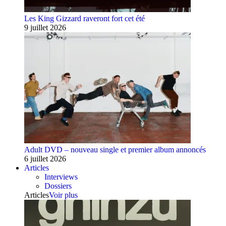
Les King Gizzard raveront fort cet été
9 juillet 2026
Adult DVD – nouveau single et premier album annoncés
6 juillet 2026
Articles
Interviews
Dossiers
Articles
Voir plus