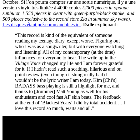
Octobre. Si l’on pourra compter sur une sortie numérique, il y a une
version vinyle très limitée à 4000 copies
(2000 pieces in opaque
sunburst, 1,550 pieces in clear with green/purple/black smoke, and
500 pieces exclusive to the record store Zia in summer sky wave)
.
Les disques étant pré-commandables ici
.
Dalle
expliquant :
“This record is kind of the equivalent of someone
reading my teenage diary, except worse. Figuring out
who I was as a songwriter, but with everyone watching
and listening! All of my contemporary (at the time)
influences for everyone to hear. The write up in the
Village Voice
changed my life and I am forever grateful
for it. If I hadn’t read such a scathing, hilarious and on
point review (even though it stung really bad) I
wouldn’t be the lyric writer I am today. Kim [Chi’s]
BADASS bass playing is still a highlight for me, and
thanks to [drummer] Matt Young as well for his
enthusiasm and cool fast AF skin beats. The feedback
at the end of ‘Blackest Years’ I did by total accident…. I
love this record so much, warts and all.”