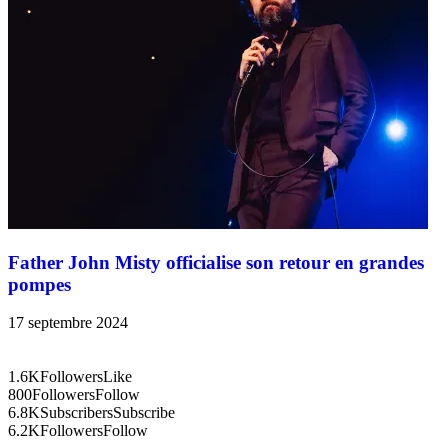
Father John Misty officialise son retour en grandes
pompes
17 septembre 2024
1.6K
Followers
Like
800
Followers
Follow
6.8K
Subscribers
Subscribe
6.2K
Followers
Follow