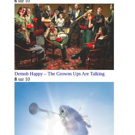
6
sur 10
Demob Happy – The Growns Ups Are Talking
8
sur 10