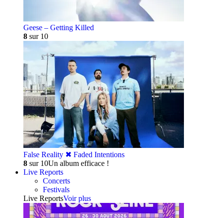
Geese – Getting Killed
8
sur 10
False Reality ✖︎ Faded Intentions
8
sur 10
Un album efficace !
Live Reports
Concerts
Festivals
Live Reports
Voir plus