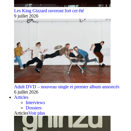
Les King Gizzard raveront fort cet été
9 juillet 2026
Adult DVD – nouveau single et premier album annoncés
6 juillet 2026
Articles
Interviews
Dossiers
Articles
Voir plus