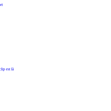
rt
ip est là