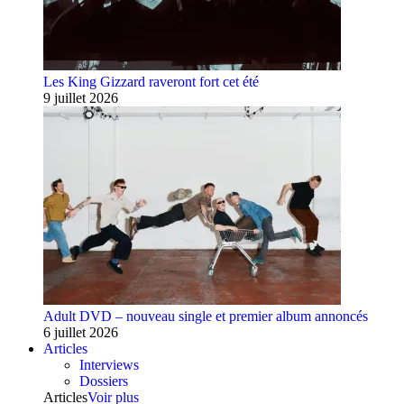
Les King Gizzard raveront fort cet été
9 juillet 2026
Adult DVD – nouveau single et premier album annoncés
6 juillet 2026
Articles
Interviews
Dossiers
Articles
Voir plus